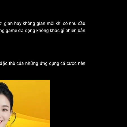
thời gian hay không gian mỗi khi có nhu cầu
thống game đa dạng không khác gì phiên bản
ất đặc thù của những ứng dụng cá cược nên