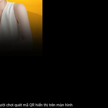
ười chơi quét mã QR hiển thị trên màn hình