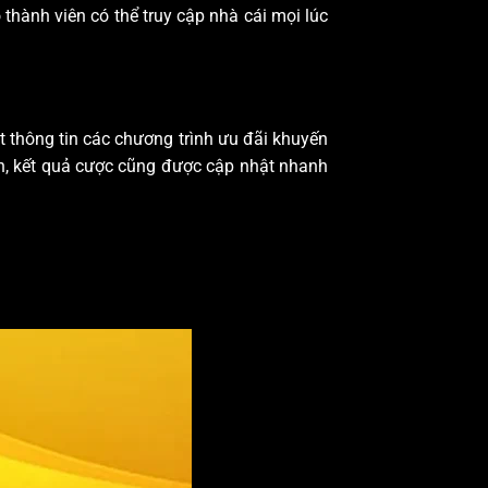
hành viên có thể truy cập nhà cái mọi lúc
t thông tin các chương trình ưu đãi khuyến
ịch, kết quả cược cũng được cập nhật nhanh