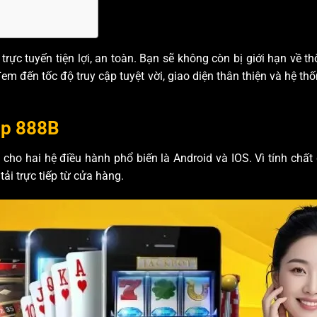
 trực tuyến tiện lợi, an toàn. Bạn sẽ không còn bị giới hạn về 
em đến tốc độ truy cập tuyệt vời, giao diện thân thiện và hệ 
app 888B
 cho hai hệ điều hành phổ biến là Android và IOS. Vì tính ch
tải trực tiếp từ cửa hàng.