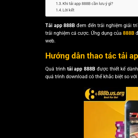
Khi tải app 888B cần lưu ý gì?
Lời kết
Tải app 888B
đem đến trải nghiệm giải trí
trải nghiệm cá cược. Ứng dụng của
888B
đ
web.
Hướng dẫn thao tác tải 
Quá trình
tải app 888B
được thiết kế dành
quá trình download có thể khắc biệt so với 