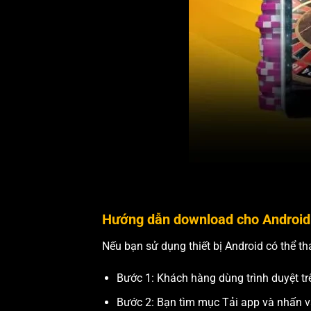
Hướng dẫn download cho Android
Nếu bạn sử dụng thiết bị Android có thể 
Bước 1: Khách hàng dùng trình duyệt trê
Bước 2: Bạn tìm mục Tải app và nhấn và