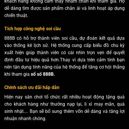
khách hàng không cảm thấy nhàm chán khi tham gia. Họ
dễ dàng tìm được sản phẩm chân ái và linh hoạt áp dụng
chiến thuật.
Tích hợp công nghệ soi cầu
888B có hỗ trợ thành viên soi cầu, dự đoán kết quả dựa
vào thống kê lịch sử. Hệ thống cung cấp biểu đồ chu kỳ
xuất hiện giúp thành viên có cái nhìn trọn vẹn để quyết
định đầu tư hiệu quả hơn.Thay vì dựa trên cảm tính bạn
nên tận dụng tính năng của hệ thống để tăng cơ hội thắng
khi tham gia
xổ số 888B.
Chính sách ưu đãi hấp dẫn
Hiện nay sân chơi tổ chức rất nhiều hoạt động tặng quà
cho khách hàng như thưởng nạp lại, lì xì may mắn, quà
sinh nhật…. Bạn sẽ bổ sung thêm vốn dễ dàng và tăng lợi
nhuận nhanh chóng.