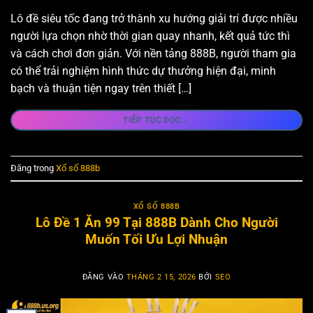
Lô đề siêu tốc đang trở thành xu hướng giải trí được nhiều
người lựa chọn nhờ thời gian quay nhanh, kết quả tức thì
và cách chơi đơn giản. Với nền tảng 888B, người tham gia
có thể trải nghiệm hình thức dự thưởng hiện đại, minh
bạch và thuận tiện ngay trên thiết […]
→
TIẾP TỤC ĐỌC
Đăng trong
Xổ số 888b
XỔ SỐ 888B
Lô Đề 1 Ăn 99 Tại 888B Dành Cho Người
Muốn Tối Ưu Lợi Nhuận
ĐĂNG VÀO
THÁNG 2 15, 2026
BỞI
SEO