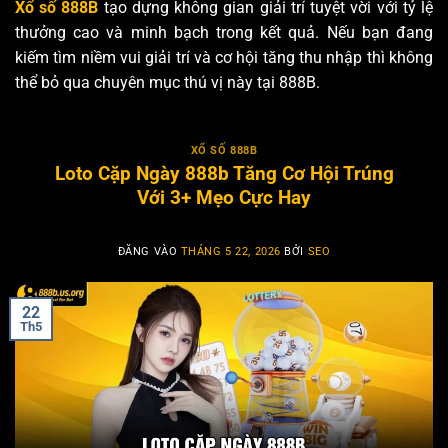
Xổ số 888B
tạo dựng không gian giải trí tuyệt vời với tỷ lệ
thưởng cao và minh bạch trong kết quả. Nếu bạn đang
kiếm tìm niềm vui giải trí và cơ hội tăng thu nhập thì không
thể bỏ qua chuyên mục thú vị này tại 888B.
XỔ SỐ 888B
Loto Cặp Ngày 888b Tăng Cơ Hội Trúng
Với 3+ Mẹo Cực Hay
ĐĂNG VÀO
THÁNG 5 22, 2026
BỞI
SEO
22
Th5