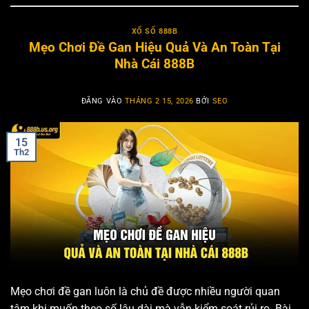
XỔ SỐ 888B
Mẹo Chơi Đề Gan Hiệu Quả Và An Toàn Tại
Nhà Cái 888B
ĐĂNG VÀO
THÁNG 2 15, 2026
BỞI
SEO
15
Th2
Mẹo chơi đề gan luôn là chủ đề được nhiều người quan
tâm khi muốn theo số lâu dài mà vẫn kiểm soát rủi ro. Bài