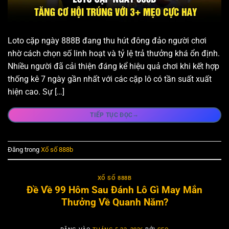
Loto cặp ngày 888B đang thu hút đông đảo người chơi
nhờ cách chọn số linh hoạt và tỷ lệ trả thưởng khá ổn định.
Nhiều người đã cải thiện đáng kể hiệu quả chơi khi kết hợp
thống kê 7 ngày gần nhất với các cặp lô có tần suất xuất
hiện cao. Sự […]
→
TIẾP TỤC ĐỌC
Đăng trong
Xổ số 888b
XỔ SỐ 888B
Đề Về 99 Hôm Sau Đánh Lô Gì May Mắn
Thưởng Về Quanh Năm?