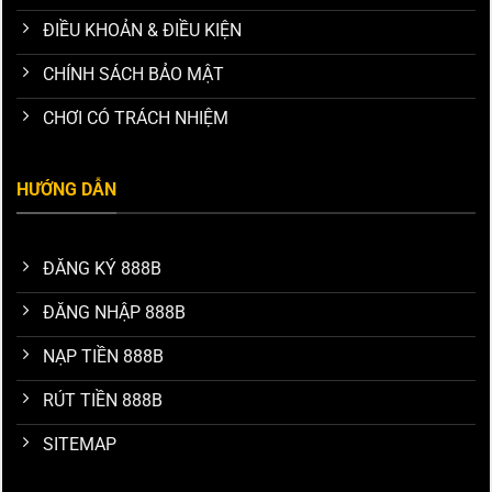
ĐIỀU KHOẢN & ĐIỀU KIỆN
CHÍNH SÁCH BẢO MẬT
CHƠI CÓ TRÁCH NHIỆM
HƯỚNG DẪN
ĐĂNG KÝ 888B
ĐĂNG NHẬP 888B
NẠP TIỀN 888B
RÚT TIỀN 888B
SITEMAP