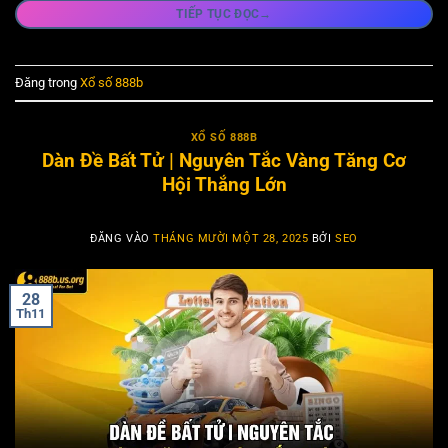
→
TIẾP TỤC ĐỌC
Đăng trong
Xổ số 888b
XỔ SỐ 888B
Dàn Đề Bất Tử | Nguyên Tắc Vàng Tăng Cơ
Hội Thắng Lớn
ĐĂNG VÀO
THÁNG MƯỜI MỘT 28, 2025
BỞI
SEO
28
Th11