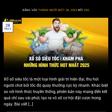
ĐĂNG VÀO
THÁNG MƯỜI MỘT 28, 2025
BỞI
SEO
28
Th11
Xổ số siêu tốc là một loại hình giải trí hiện đại, thu hút
người chơi bởi tốc độ quay thưởng cực kỳ nhanh. Khác biệt
so với hình thức truyền thống, phiên bản này mang đến kết
quả chỉ sau vài phút, tạo ra vô số cơ hội đặt cược trong
ngày. Bài viết […]