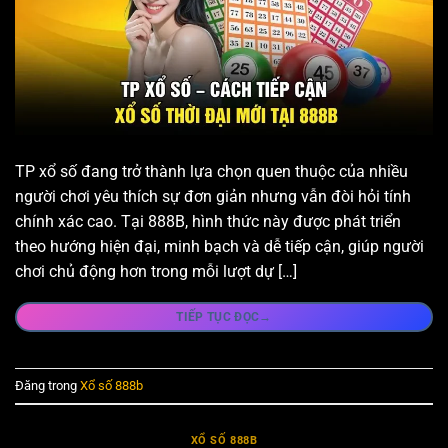
TP xổ số đang trở thành lựa chọn quen thuộc của nhiều
người chơi yêu thích sự đơn giản nhưng vẫn đòi hỏi tính
chính xác cao. Tại 888B, hình thức này được phát triển
theo hướng hiện đại, minh bạch và dễ tiếp cận, giúp người
chơi chủ động hơn trong mỗi lượt dự […]
→
TIẾP TỤC ĐỌC
Đăng trong
Xổ số 888b
XỔ SỐ 888B