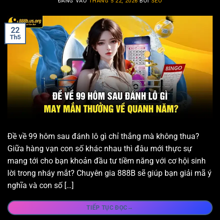
ĐĂNG VÀO
THÁNG 5 22, 2026
BỞI
SEO
22
Th5
Đề về 99 hôm sau đánh lô gì chỉ thắng mà không thua?
Giữa hàng vạn con số khác nhau thì đâu mới thực sự
mang tới cho bạn khoản đầu tư tiềm năng với cơ hội sinh
lời trong nháy mắt? Chuyên gia 888B sẽ giúp bạn giải mã ý
nghĩa và con số […]
→
TIẾP TỤC ĐỌC