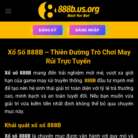
Bỏ
qua
nội
dung
ĐĂNG KÝ
ĐĂNG NHẬP
Xổ Số 888B – Thiên Đường Trò Chơi May
Rủi Trực Tuyến
Xổ số 888B
mang đến trải nghiệm mới mẻ, vượt xa giới
hạn của game may rủi truyền thống.
888B
đầu tư mạnh mẽ
để tạo nên hệ sinh thái giải trí toàn diện với tỷ lệ trả thưởng
cao, minh bạch và an toàn tuyệt đối. Nếu bạn muốn vừa
giải trí vừa kiếm tiền nhất định không thể bỏ qua chuyên
mục này.
Khái quát xổ số 888B
Xổ số 888B
là chuyên mục được vận hành với quy mô và