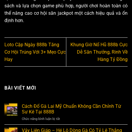
sách và lựa chọn game phù hợp, người chơi hoàn toàn có
thể nâng cao cơ hội săn jackpot một cách hiệu quả và ổn
định hơn.
Loto Cặp Ngày 888b Tăng
Khung Giờ Nổ Hũ 888b Cực
Cơ Hội Trúng Với 3+ Mẹo Cực
Dễ Săn Thưởng, Rinh Về
Hay
Hàng Tỷ Đồng
BÀI VIẾT MỚI
Cách Đổ Gà Lai Mỹ Chuẩn Không Cần Chỉnh Từ
Sư Kê Tại 888B
Chức năng bình luận bị tắt
ở
Cách
Đổ
Vảy Liên Giáp – Hé Lộ Dòng Gà Có Tỷ Lệ Thắng