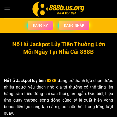
Bỏ
qua
nội
dung
ĐĂNG KÝ
ĐĂNG NHẬP
Nổ Hũ Jackpot Lũy Tiến Thưởng Lớn
Mỗi Ngày Tại Nhà Cái 888B
Nổ hũ Jackpot lũy tiến
888B
đang trở thành lựa chọn được
nhiều người yêu thích nhờ giá trị thưởng có thể tăng lên
hàng trăm triệu đồng chỉ sau thời gian ngắn. Đặc biệt, hiệu
ứng quay thưởng sống động cùng tỷ lệ xuất hiện vòng
bonus liên tục cũng tạo cảm giác cuốn hút trong từng lượt
quay.