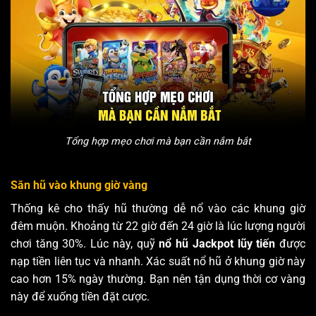
Tổng hợp mẹo chơi mà bạn cần nắm bắt
Săn hũ vào khung giờ vàng
Thống kê cho thấy hũ thường dễ nổ vào các khung giờ
đêm muộn. Khoảng từ 22 giờ đến 24 giờ là lúc lượng người
chơi tăng 30%. Lúc này, quỹ
nổ hũ Jackpot lũy tiến
được
nạp tiền liên tục và nhanh. Xác suất nổ hũ ở khung giờ này
cao hơn 15% ngày thường. Bạn nên tận dụng thời cơ vàng
này để xuống tiền đặt cược.