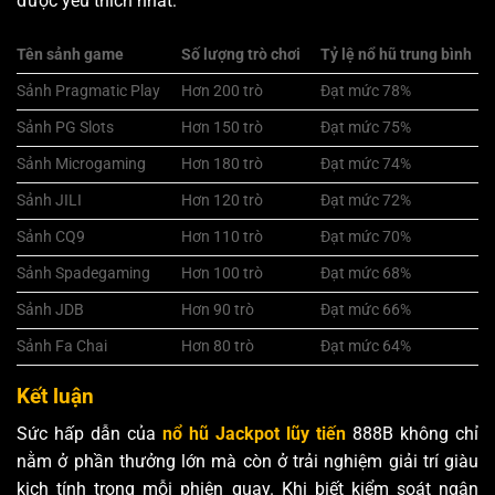
được yêu thích nhất:
Tên sảnh game
Số lượng trò chơi
Tỷ lệ nổ hũ trung bình
Sảnh Pragmatic Play
Hơn 200 trò
Đạt mức 78%
Sảnh PG Slots
Hơn 150 trò
Đạt mức 75%
Sảnh Microgaming
Hơn 180 trò
Đạt mức 74%
Sảnh JILI
Hơn 120 trò
Đạt mức 72%
Sảnh CQ9
Hơn 110 trò
Đạt mức 70%
Sảnh Spadegaming
Hơn 100 trò
Đạt mức 68%
Sảnh JDB
Hơn 90 trò
Đạt mức 66%
Sảnh Fa Chai
Hơn 80 trò
Đạt mức 64%
Kết luận
Sức hấp dẫn của
nổ hũ Jackpot lũy tiến
888B không chỉ
nằm ở phần thưởng lớn mà còn ở trải nghiệm giải trí giàu
kịch tính trong mỗi phiên quay. Khi biết kiểm soát ngân