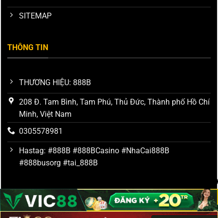
SITEMAP
THÔNG TIN
THƯƠNG HIỆU: 888B
208 Đ. Tam Bình, Tam Phú, Thủ Đức, Thành phố Hồ Chí
Minh, Việt Nam
0305578981
Hastag: #888B #888BCasino #NhaCai888B
#888busorg #tai_888B