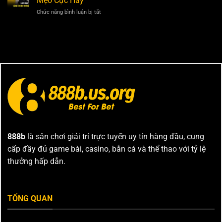
Mẹo Cực Hay
Lũy
Thưởng,
Nhất
Chức năng bình luận bị tắt
ở
Tiến
Rinh
2026
Loto
Thưởng
Về
Cặp
Lớn
Hàng
Ngày
Mỗi
Tỷ
888b
Ngày
Đồng
Tăng
Tại
Cơ
Nhà
Hội
Cái
Trúng
888B
Với
3+
Mẹo
Cực
Hay
888b
là sân chơi giải trí trực tuyến uy tín hàng đầu, cung
cấp đầy đủ game bài, casino, bắn cá và thể thao với tỷ lệ
thưởng hấp dẫn.
TỔNG QUAN