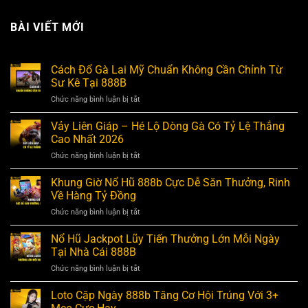
BÀI VIẾT MỚI
Cách Đổ Gà Lai Mỹ Chuẩn Không Cần Chỉnh Từ
Sư Kê Tại 888B
Chức năng bình luận bị tắt
ở
Cách
Đổ
Vảy Liên Giáp – Hé Lộ Dòng Gà Có Tỷ Lệ Thắng
Gà
Cao Nhất 2026
Lai
Chức năng bình luận bị tắt
ở
Mỹ
Vảy
Chuẩn
Liên
Khung Giờ Nổ Hũ 888b Cực Dễ Săn Thưởng, Rinh
Không
Giáp
Cần
Về Hàng Tỷ Đồng
–
Chỉnh
Chức năng bình luận bị tắt
ở
Hé
Từ
Khung
Lộ
Sư
Giờ
Nổ Hũ Jackpot Lũy Tiến Thưởng Lớn Mỗi Ngày
Dòng
Kê
Nổ
Gà
Tại Nhà Cái 888B
Tại
Hũ
Có
888B
Chức năng bình luận bị tắt
ở
888b
Tỷ
Nổ
Cực
Lệ
Hũ
Loto Cặp Ngày 888b Tăng Cơ Hội Trúng Với 3+
Dễ
Thắng
Jackpot
Săn
Cao