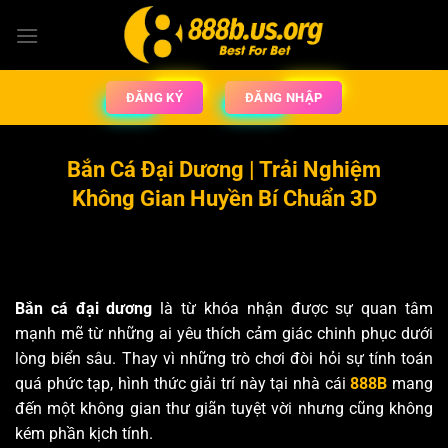
Bỏ
qua
nội
dung
ĐĂNG KÝ
ĐĂNG NHẬP
Bắn Cá Đại Dương | Trải Nghiệm
Không Gian Huyền Bí Chuẩn 3D
Bắn cá đại dương
là từ khóa nhận được sự quan tâm
mạnh mẽ từ những ai yêu thích cảm giác chinh phục dưới
lòng biển sâu. Thay vì những trò chơi đòi hỏi sự tính toán
quá phức tạp, hình thức giải trí này tại nhà cái
888B
mang
đến một không gian thư giãn tuyệt vời nhưng cũng không
kém phần kịch tính.