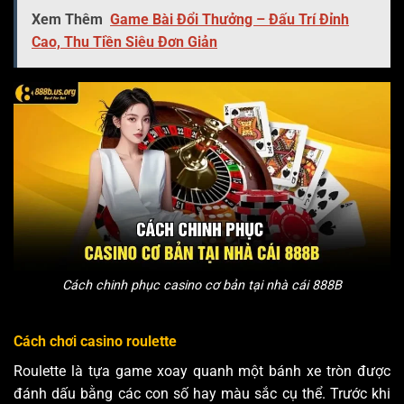
Xem Thêm
Game Bài Đổi Thưởng – Đấu Trí Đỉnh
Cao, Thu Tiền Siêu Đơn Giản
Cách chinh phục casino cơ bản tại nhà cái 888B
Cách chơi casino roulette
Roulette là tựa game xoay quanh một bánh xe tròn được
đánh dấu bằng các con số hay màu sắc cụ thể. Trước khi