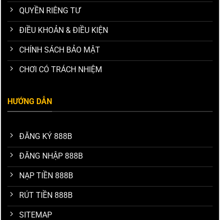
QUYỀN RIÊNG TƯ
ĐIỀU KHOẢN & ĐIỀU KIỆN
CHÍNH SÁCH BẢO MẬT
CHƠI CÓ TRÁCH NHIỆM
HƯỚNG DẪN
ĐĂNG KÝ 888B
ĐĂNG NHẬP 888B
NẠP TIỀN 888B
RÚT TIỀN 888B
SITEMAP