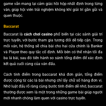
game vẫn mang lại cảm giác hồi hộp nhất định trong từng
ván, giúp hội viên trải nghiệm không khí giải trí gần gũi và
quen thuộc.
Baccarat
Baccarat là
cách chơi casino
phổ biến tại các sảnh giải trí
trực tuyến, với bước tham gia tương đối dễ tiếp cận. Trong
mỗi ván, hệ thống sẽ chia bài cho hai cửa chính là Banker
và Player theo quy tắc cố định. Mỗi bên có thể nhận tối đa
ba lá bài, sau đó tiến hành so sánh tổng điểm để xác định
kết quả cuối cùng của ván đấu.
Cách tính điểm trong baccarat khá đơn giản, tổng điểm
được cộng từ các lá bài nhưng chỉ lấy chữ số hàng đơn vị.
Nhờ luật đấu rõ ràng cùng bước tính điểm dễ nhớ, baccarat
thường được xem là một trong những game bài giúp người
mới nhanh chóng làm quen với casino trực tuyến.