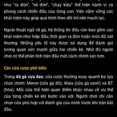
như “ra đòn”, “né đòn”, “chạy kiệu” thể hiện hành vi và
phong cách chiến đấu của từng con. Việc nắm vững các
khái niệm này giúp quá trình theo dõi trở nên mạch lạc.
Ngoài thuật ngữ về gà, hệ thống thi đấu còn bao gồm các
khái niệm như hiệp đấu, thời gian ra đòn hoặc mức độ sát
thương. Những yếu tố này được sử dụng để đánh giá
tương quan sức mạnh giữa hai chiến kê. Nhờ đó người
chơi có thể phân tích trận đấu một cách chính xác hơn.
Các cửa cược phổ biến
Trong
đá gà cựa dao
, cửa cược thường xoay quanh ba lựa
chọn chính: Meron (cửa gà đỏ), Wala (cửa gà xanh) và BT
(hòa). Mỗi cửa thể hiện quan điểm khác nhau về ưu thế
của từng chiến kê khi bước vào sới. Người chơi chỉ cần
chọn cửa phù hợp với đánh giá của mình trước khi trận bắt
đầu.