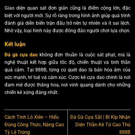
Giao diện quan sát đơn giản cũng là điểm cộng lớn, đặc
biệt với người mới. Sự rõ ràng trong hình ảnh giúp quá trình
đánh giá diễn biến trận đấu trở nên tự nhiên và ít sai lệch.
Nhờ vậy, loại hình này được đông đảo người chơi lựa chọn.
Kết luận
Đá gà cựa dao
không đơn thuần là cuộc sát phạt, mà là
nghệ thuật kết hợp giữa tốc độ, chiến thuật và tinh thần
quả cảm. Tại 888B, từng cú quét dao là bản hòa âm của
sức mạnh, trí tuệ và cảm xúc. Cược kê cựa dao chính là nơi
đam mê được thăng hoa, nơi vinh quang dành cho những
chiến kê xứng đáng nhất.
Cách Tính Lô Xiên – Hiểu
Đá Gà Cựa Sắt | Bí Kíp Nhận
Đúng Công Thức, Nâng Cao
Diện Thần Kê Từ Cao Thủ
Tỷ Lệ Trúng
888B