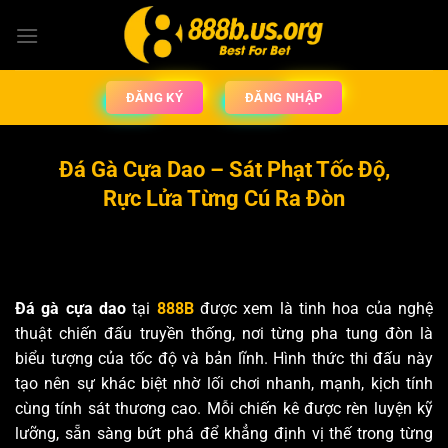
Bỏ
qua
nội
dung
ĐĂNG KÝ
ĐĂNG NHẬP
Đá Gà Cựa Dao – Sát Phạt Tốc Độ,
Rực Lửa Từng Cú Ra Đòn
Đá gà cựa dao
tại
888B
được xem là tinh hoa của nghệ
thuật chiến đấu truyền thống, nơi từng pha tung đòn là
biểu tượng của tốc độ và bản lĩnh. Hình thức thi đấu này
tạo nên sự khác biệt nhờ lối chơi nhanh, mạnh, kịch tính
cùng tính sát thương cao. Mỗi chiến kê được rèn luyện kỹ
lưỡng, sẵn sàng bứt phá để khẳng định vị thế trong từng