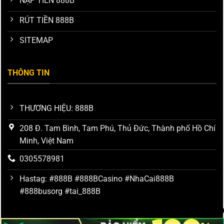
NẠP TIỀN 888B
RÚT TIỀN 888B
SITEMAP
THÔNG TIN
THƯƠNG HIỆU: 888B
208 Đ. Tam Bình, Tam Phú, Thủ Đức, Thành phố Hồ Chí
Minh, Việt Nam
0305578981
Hastag: #888B #888BCasino #NhaCai888B
#888busorg #tai_888B