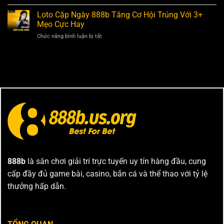
Nổ
Cực
Lệ
Hũ
Loto Cặp Ngày 888b Tăng Cơ Hội Trúng Với 3+
Dễ
Thắng
Jackpot
Săn
Mẹo Cực Hay
Cao
Lũy
Thưởng,
Nhất
Chức năng bình luận bị tắt
ở
Tiến
Rinh
2026
Loto
Thưởng
Về
Cặp
Lớn
Hàng
Ngày
Mỗi
Tỷ
888b
Ngày
Đồng
Tăng
Tại
Cơ
Nhà
Hội
Cái
Trúng
888B
Với
3+
Mẹo
Cực
Hay
888b
là sân chơi giải trí trực tuyến uy tín hàng đầu, cung
cấp đầy đủ game bài, casino, bắn cá và thể thao với tỷ lệ
thưởng hấp dẫn.