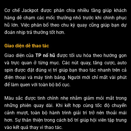
Cơ chế Jackpot được phân chia nhiều tầng giúp khách
hàng dễ chạm các mốc thưởng nhỏ trước khi chinh phục
hũ lớn. Việc phân bổ theo chu kỳ quay cũng giúp bạn dự
đoán nhịp trả thưởng tốt hơn.
Giao diện dễ thao tác
Giao diện của
TP nổ hũ
được tối ưu hóa theo hướng gọn
và trực quan ở từng mục. Các nút quay, tăng cược, auto
spin được đặt đúng vị trí giúp bạn thao tác nhanh trên cả
điện thoại và máy tính bảng. Người mới chỉ mất vài phút
để làm quen với toàn bộ bố cục.
Màu sắc được tinh chỉnh nhẹ nhằm giảm mỏi mắt trong
những phiên quay dài. Khi kết hợp cùng tốc độ chuyển
cảnh mượt, toàn bộ hành trình giải trí trở nên thoải mái
hơn. Sự thân thiện trong cách bố trí giúp hội viên tập trung
vào kết quả thay vì thao tác.