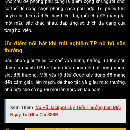
Kho chủ đề phong phú cũng là điểm cộng khi người chơi
có thể dễ dàng chọn phong cách phù hợp. Từ phiêu lưu,
huyền bí đến cổ điển hay hiện đại, mỗi chủ đề mang lại
một màu sắc khác nhau, đáp ứng sở thích đa dạng của
từng hội viên.
Ưu điểm nổi bật khi trải nghiệm TP nổ hũ săn
thưởng
Sau phần giới thiệu cơ chế vận hành, những ưu thế sau
đây giúp sảnh TP trở thành lựa chọn nổi bật trong nhóm
slot đổi thưởng. Mỗi yếu tố đều được xây dựng để mang
đến cảm giác liền mạch, dễ thao tác và giàu mức thưởng,
phù hợp cho cả người mới lẫn hội viên lâu năm.
Xem Thêm
Nổ Hũ Jackpot Lũy Tiến Thưởng Lớn Mỗi
Ngày Tại Nhà Cái 888B