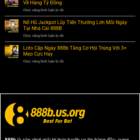
Giáp
Cần
Về Hàng Tỷ Đồng
–
Chỉnh
Chức năng bình luận bị tắt
ở
Hé
Từ
Khung
Lộ
Sư
Giờ
Nổ Hũ Jackpot Lũy Tiến Thưởng Lớn Mỗi Ngày
Dòng
Kê
Nổ
Gà
Tại Nhà Cái 888B
Tại
Hũ
Có
888B
Chức năng bình luận bị tắt
ở
888b
Tỷ
Nổ
Cực
Lệ
Hũ
Loto Cặp Ngày 888b Tăng Cơ Hội Trúng Với 3+
Dễ
Thắng
Jackpot
Săn
Mẹo Cực Hay
Cao
Lũy
Thưởng,
Nhất
Chức năng bình luận bị tắt
ở
Tiến
Rinh
2026
Loto
Thưởng
Về
Cặp
Lớn
Hàng
Ngày
Mỗi
Tỷ
888b
Ngày
Đồng
Tăng
Tại
Cơ
Nhà
Hội
Cái
Trúng
888B
Với
3+
Mẹo
Cực
Hay
888b
là sân chơi giải trí trực tuyến uy tín hàng đầu, cung