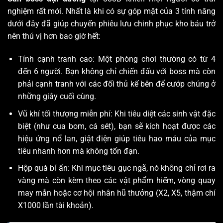
nghiệm rất mới. Nhất là khi có sự góp mặt của 3 tính năng
dưới đây đã giúp chuyến phiêu lưu chinh phục kho báu trở
nên thú vị hơn bao giờ hết:
Tính cạnh tranh cao: Một phòng chơi thường có từ 4
đến 6 người. Bạn không chỉ chiến đấu với boss mà còn
phải cạnh tranh với các đối thủ kế bên để cướp chúng ở
những giây cuối cùng.
Vũ khí tối thượng miễn phí: Khi tiêu diệt các sinh vật đặc
biệt (như cua bom, cá sét), bạn sẽ kích hoạt được các
hiệu ứng nổ lan, giật điện giúp tiêu hao máu của mục
tiêu nhanh hơn mà không tốn đạn.
Hộp quà bí ẩn: Khi mục tiêu gục ngã, nó không chỉ rơi ra
vàng mà còn kèm theo các vật phẩm hiếm, vòng quay
may mắn hoặc cơ hội nhân hũ thưởng (X2, X5, thậm chí
X1000 lần tài khoản).