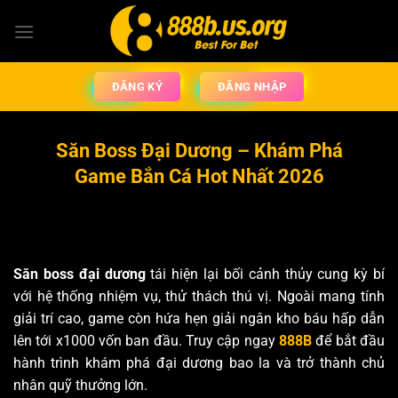
Bỏ
qua
nội
dung
ĐĂNG KÝ
ĐĂNG NHẬP
Săn Boss Đại Dương – Khám Phá
Game Bắn Cá Hot Nhất 2026
Săn boss đại dương
tái hiện lại bối cảnh thủy cung kỳ bí
với hệ thống nhiệm vụ, thử thách thú vị. Ngoài mang tính
giải trí cao, game còn hứa hẹn giải ngân kho báu hấp dẫn
lên tới x1000 vốn ban đầu. Truy cập ngay
888B
để bắt đầu
hành trình khám phá đại dương bao la và trở thành chủ
nhân quỹ thưởng lớn.