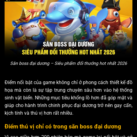
Săn boss đại dương – Siêu phẩm đổi thưởng hot nhất 2026
Điểm nổi bật của game không chỉ ở phong cách thiết kế đồ
họa mà còn là sự tập trung chuyên sâu hơn vào hệ thống
sinh vật biển. Những mục tiêu khổng lồ hơn đã góp mặt và
giúp cho hành trình chinh phục đại dương trở nên gay cấn,
kịch tính và thú vị hơn rất nhiều.
Điểm thú vị chỉ có trong săn boss đại dương