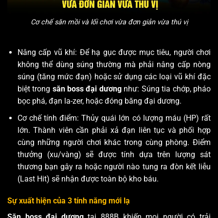
Cơ chế săn mồi và lối chơi vừa đơn giản vừa thú vị
Nâng cấp vũ khí: Để hạ gục được mục tiêu, người chơi
không thể dùng súng thường mà phải nâng cấp nòng
súng (tăng mức đạn) hoặc sử dụng các loại vũ khí đặc
biệt trong
săn boss đại dương
như: Súng tia chớp, pháo
bọc phá, đạn la-zer, hoặc đóng băng đại dương.
Cơ chế tính điểm: Thủy quái lớn có lượng máu (HP) rất
lớn. Thành viên cần phải xả đạn liên tục và phối hợp
cùng những người chơi khác trong cùng phòng. Điểm
thưởng (xu/vàng) sẽ được tính dựa trên lượng sát
thương bạn gây ra hoặc người nào tung ra đòn kết liễu
(Last Hit) sẽ nhận được toàn bộ kho báu.
Sự xuất hiện của 3 tính năng mới lạ
Săn boss đại dương
tại 888B khiến mọi người có trải