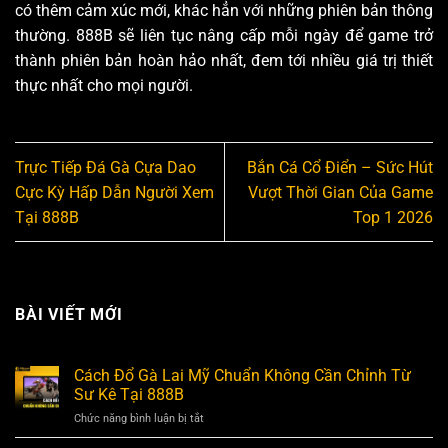
có thêm cảm xúc mới, khác hẳn với những phiên bản thông
thường. 888B sẽ liên tục nâng cấp mỗi ngày để game trở
thành phiên bản hoàn hảo nhất, đem tới nhiều giá trị thiết
thực nhất cho mọi người.
Trực Tiếp Đá Gà Cựa Dao
Bắn Cá Cổ Điển – Sức Hút
Cực Kỳ Hấp Dẫn Người Xem
Vượt Thời Gian Của Game
Tại 888B
Top 1 2026
BÀI VIẾT MỚI
Cách Đổ Gà Lai Mỹ Chuẩn Không Cần Chỉnh Từ
Sư Kê Tại 888B
Chức năng bình luận bị tắt
ở
Cách