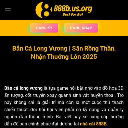
Bỏ
qua
nội
dung
ĐĂNG KÝ
ĐĂNG NHẬP
Bắn Cá Long Vương | Săn Rồng Thần,
Nhận Thưởng Lớn 2025
Bắn cá long vương
là tựa game nổi bật nhờ vào đồ họa 3D
ấn tượng, cốt truyện xoay quanh sinh vật huyền thoại. Trò
này không chỉ là giải trí mà còn là một cuộc thử thách
chiến thuật, đòi hỏi hội viên phải có kỹ năng và quản lý
nguồn đạn thông minh. Bài viết này sẽ cung cấp hướng
dẫn để bạn chinh phục đại dương tại
nhà cái 888B
.