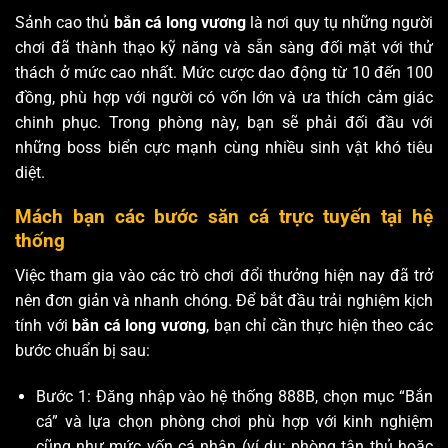
Sảnh cao thủ
bắn cá long vương
là nơi quy tụ những người
chơi đã thành thạo kỹ năng và sẵn sàng đối mặt với thử
thách ở mức cao nhất. Mức cược dao động từ 10 đến 100
đồng, phù hợp với người có vốn lớn và ưa thích cảm giác
chinh phục. Trong phòng này, bạn sẽ phải đối đầu với
những boss biển cực mạnh cùng nhiều sinh vật khó tiêu
diệt.
Mách bạn các bước săn cá trực tuyến tại hệ
thống
Việc tham gia vào các trò chơi đổi thưởng hiện nay đã trở
nên đơn giản và nhanh chóng. Để bắt đầu trải nghiệm kịch
tính với
bắn cá long vương
, bạn chỉ cần thực hiện theo các
bước chuẩn bị sau:
Bước 1: Đăng nhập vào hệ thống 888B, chọn mục “Bắn
cá” và lựa chọn phòng chơi phù hợp với kinh nghiệm
cũng như mức vốn cá nhân (ví dụ: phòng tân thủ hoặc