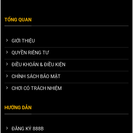
TỔNG QUAN
GIỚI THIỆU
QUYỀN RIÊNG TƯ
ĐIỀU KHOẢN & ĐIỀU KIỆN
CHÍNH SÁCH BẢO MẬT
CHƠI CÓ TRÁCH NHIỆM
HƯỚNG DẪN
ĐĂNG KÝ 888B