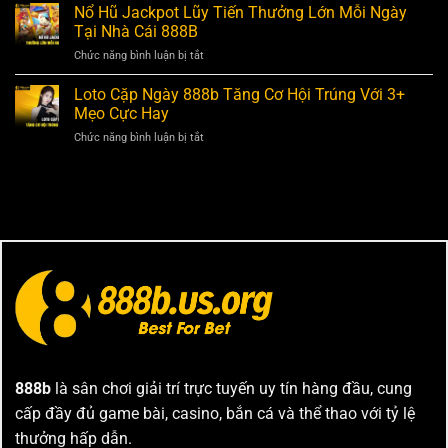
Giờ
Nổ Hũ Jackpot Lũy Tiến Thưởng Lớn Mỗi Ngày
Dòng
Kê
Nổ
Gà
Tại Nhà Cái 888B
Tại
Hũ
Có
888B
Chức năng bình luận bị tắt
ở
888b
Tỷ
Nổ
Cực
Lệ
Hũ
Loto Cặp Ngày 888b Tăng Cơ Hội Trúng Với 3+
Dễ
Thắng
Jackpot
Săn
Mẹo Cực Hay
Cao
Lũy
Thưởng,
Nhất
Chức năng bình luận bị tắt
ở
Tiến
Rinh
2026
Loto
Thưởng
Về
Cặp
Lớn
Hàng
Ngày
Mỗi
Tỷ
888b
Ngày
Đồng
Tăng
Tại
Cơ
Nhà
Hội
Cái
Trúng
888B
Với
3+
Mẹo
Cực
Hay
888b
là sân chơi giải trí trực tuyến uy tín hàng đầu, cung
cấp đầy đủ game bài, casino, bắn cá và thể thao với tỷ lệ
thưởng hấp dẫn.