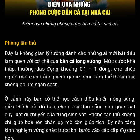
Điểm qua những phòng cược bắn cá tại nhà cái
Phòng tân thủ
Đây là không gian lý tưởng dành cho những ai mới bắt đầu
làm quen với cơ chế của
bắn cá long vương
. Mức cược khá
thấp, thường dao động khoảng 0,1 – 1 đồng, cho phép
người mới chơi trải nghiệm game trong tâm thế thoải mái,
không áp lực ngân sách.
Ở sảnh này, bạn có thể học cách điều khiển nòng súng,
điều chỉnh tốc độ bắn, chọn loại đạn cũng như quan sát
quy luật di chuyển của từng sinh vật. Phòng tân thủ không
chỉ giúp bạn rèn phản xạ mà còn giúp tích lũy nền tảng
kinh nghiệm vững chắc trước khi bước vào các cấp độ cao
hơn.