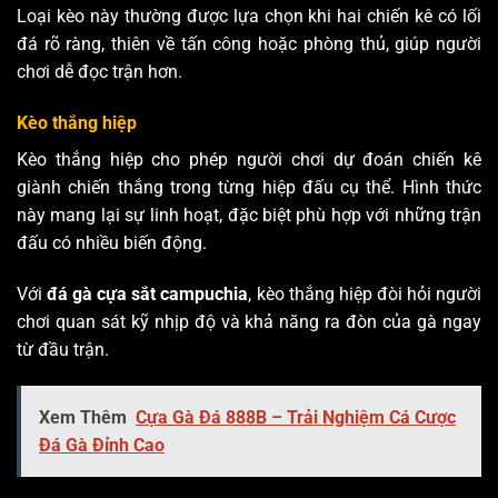
Loại kèo này thường được lựa chọn khi hai chiến kê có lối
đá rõ ràng, thiên về tấn công hoặc phòng thủ, giúp người
chơi dễ đọc trận hơn.
Kèo thắng hiệp
Kèo thắng hiệp cho phép người chơi dự đoán chiến kê
giành chiến thắng trong từng hiệp đấu cụ thể. Hình thức
này mang lại sự linh hoạt, đặc biệt phù hợp với những trận
đấu có nhiều biến động.
Với
đá gà cựa sắt campuchia
, kèo thắng hiệp đòi hỏi người
chơi quan sát kỹ nhịp độ và khả năng ra đòn của gà ngay
từ đầu trận.
Xem Thêm
Cựa Gà Đá 888B – Trải Nghiệm Cá Cược
Đá Gà Đỉnh Cao