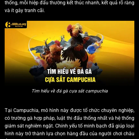
thống, mỗi hiệp đấu thường kết thúc nhanh, kết quả rõ ràng
và ít gây tranh cãi.
Tìm hiểu về đá gà cựa sắt campuchia
Tại Campuchia, mô hình này được tổ chức chuyên nghiệp,
có trường gà hợp pháp, luật thi đấu thống nhất và hệ thống
giám sát nghiêm ngặt. Chính yếu tố minh bạch đã giúp loại
hình này trở thành lựa chọn hàng đầu của người chơi châu