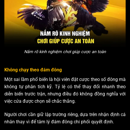
Nắm rõ kinh nghiệm chơi giúp cược an toàn
Không chạy theo đám đông
Một sai lầm phổ biến là hội viên đặt cược theo số đông mà
không tự phân tích kỹ. Tỷ lệ có thể thay đổi nhanh theo
diễn biến trước trận, nhưng điều đó không đồng nghĩa với
việc cửa được chọn sẽ chắc thắng.
Người chơi cần giữ lập trường riêng, dựa trên nhận định cá
nhân thay vì để tâm lý đám đông chi phối quyết định.