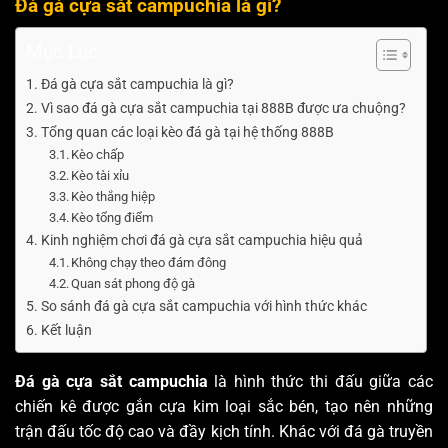
Đá gà cựa sắt campuchia là gì?
Mục Lục
Đá gà cựa sắt campuchia là gì?
Vì sao đá gà cựa sắt campuchia tại 888B được ưa chuộng?
Tổng quan các loại kèo đá gà tại hệ thống 888B
Kèo chấp
Kèo tài xỉu
Kèo thắng hiệp
Kèo tổng điểm
Kinh nghiệm chơi đá gà cựa sắt campuchia hiệu quả
Không chạy theo đám đông
Quan sát phong độ gà
So sánh đá gà cựa sắt campuchia với hình thức khác
Kết luận
Đá gà cựa sắt campuchia
là hình thức thi đấu giữa các
chiến kê được gắn cựa kim loại sắc bén, tạo nên những
trận đấu tốc độ cao và đầy kịch tính. Khác với đá gà truyền