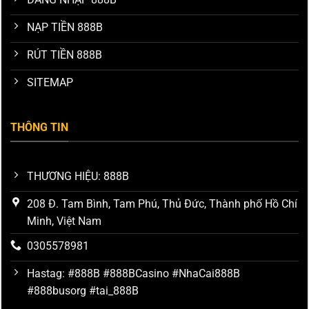
NẠP TIỀN 888B
RÚT TIỀN 888B
SITEMAP
THÔNG TIN
THƯƠNG HIỆU: 888B
208 Đ. Tam Bình, Tam Phú, Thủ Đức, Thành phố Hồ Chí
Minh, Việt Nam
0305578981
Hastag: #888B #888BCasino #NhaCai888B
#888busorg #tai_888B