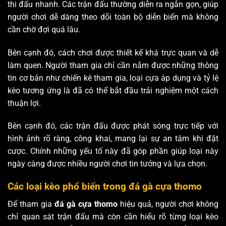
thi đấu nhanh. Các trận đấu thường diễn ra ngắn gọn, giúp
người chơi dễ dàng theo dõi toàn bộ diễn biến mà không
cần chờ đợi quá lâu.
Bên cạnh đó, cách chơi được thiết kế khá trực quan và dễ
làm quen. Người tham gia chỉ cần nắm được những thông
tin cơ bản như chiến kê tham gia, loại cựa áp dụng và tỷ lệ
kèo tương ứng là đã có thể bắt đầu trải nghiệm một cách
thuận lợi.
Bên cạnh đó, các trận đấu được phát sóng trực tiếp với
hình ảnh rõ ràng, công khai, mang lại sự an tâm khi đặt
cược. Chính những yếu tố này đã góp phần giúp loại này
ngày càng được nhiều người chơi tin tưởng và lựa chọn.
Các loại kèo phổ biến trong đá gà cựa thomo
Để tham gia
đá gà cựa thomo
hiệu quả, người chơi không
chỉ quan sát trận đấu mà còn cần hiểu rõ từng loại kèo