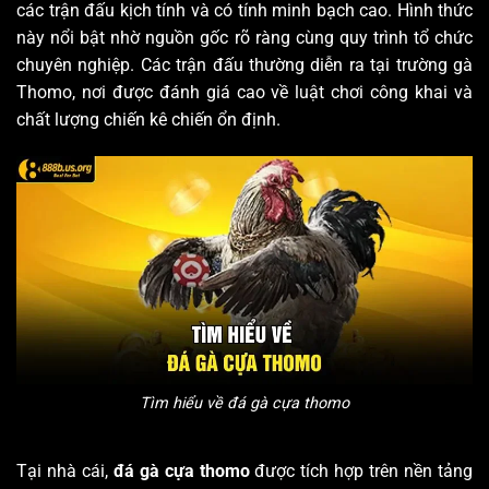
các trận đấu kịch tính và có tính minh bạch cao. Hình thức
này nổi bật nhờ nguồn gốc rõ ràng cùng quy trình tổ chức
chuyên nghiệp. Các trận đấu thường diễn ra tại trường gà
Thomo, nơi được đánh giá cao về luật chơi công khai và
chất lượng chiến kê chiến ổn định.
Tìm hiểu về đá gà cựa thomo
Tại nhà cái,
đá gà cựa thomo
được tích hợp trên nền tảng