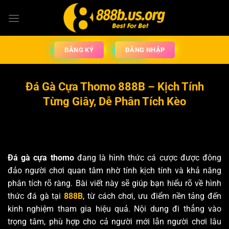
Bỏ
qua
nội
dung
ĐĂNG KÝ
ĐĂNG NHẬP
Đá Gà Cựa Thomo 888B – Kịch Tính
Từng Giây, Dễ Phân Tích Kèo
Đá gà cựa thomo
đang là hình thức cá cược được đông
đảo người chơi quan tâm nhờ tính kịch tính và khả năng
phân tích rõ ràng. Bài viết này sẽ giúp bạn hiểu rõ về hình
thức đá gà tại
888B
, từ cách chơi, ưu điểm nền tảng đến
kinh nghiệm tham gia hiệu quả. Nội dung đi thẳng vào
trọng tâm, phù hợp cho cả người mới lẫn người chơi lâu