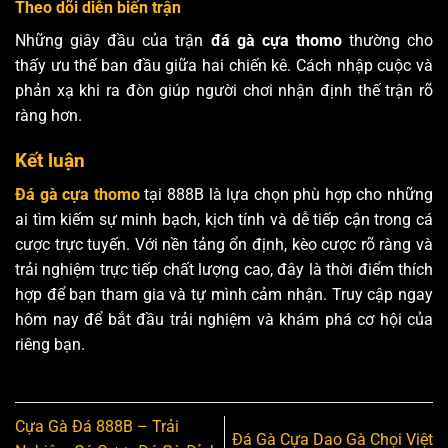
Theo dõi diễn biến trận
Những giây đầu của trận
đá gà cựa thomo
thường cho
thấy ưu thế ban đầu giữa hai chiến kê. Cách nhập cuộc và
phản xạ khi ra đòn giúp người chơi nhận định thế trận rõ
ràng hơn.
Kết luận
Đá gà cựa thomo
tại 888B là lựa chọn phù hợp cho những
ai tìm kiếm sự minh bạch, kịch tính và dễ tiếp cận trong cá
cược trực tuyến. Với nền tảng ổn định, kèo cược rõ ràng và
trải nghiệm trực tiếp chất lượng cao, đây là thời điểm thích
hợp để bạn tham gia và tự mình cảm nhận. Truy cập ngay
hôm nay để bắt đầu trải nghiệm và khám phá cơ hội của
riêng bạn.
Cựa Gà Đá 888B – Trải
Đá Gà Cựa Dao Gà Chọi Việt