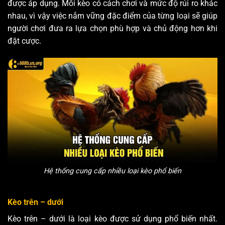
được áp dụng. Mỗi kèo có cách chơi và mức độ rủi ro khác
nhau, vì vậy việc nắm vững đặc điểm của từng loại sẽ giúp
người chơi đưa ra lựa chọn phù hợp và chủ động hơn khi
đặt cược.
Hệ thống cung cấp nhiều loại kèo phổ biến
Kèo trên – dưới
Kèo trên – dưới là loại kèo được sử dụng phổ biến nhất.