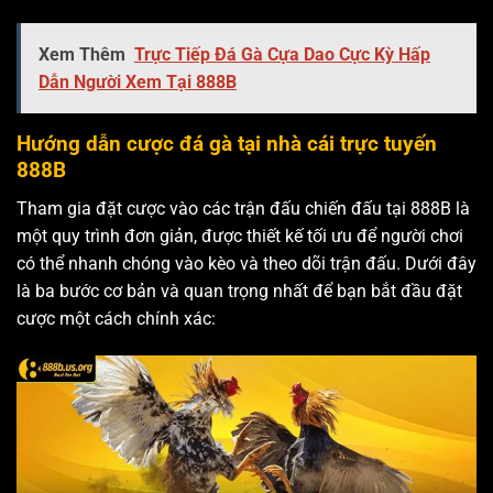
Xem Thêm
Trực Tiếp Đá Gà Cựa Dao Cực Kỳ Hấp
Dẫn Người Xem Tại 888B
Hướng dẫn cược đá gà tại nhà cái trực tuyến
888B
Tham gia đặt cược vào các trận đấu chiến đấu tại 888B là
một quy trình đơn giản, được thiết kế tối ưu để người chơi
có thể nhanh chóng vào kèo và theo dõi trận đấu. Dưới đây
là ba bước cơ bản và quan trọng nhất để bạn bắt đầu đặt
cược một cách chính xác: