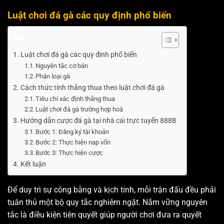
Luật chơi đá gà các quy định phổ biến
Mục Lục
Luật chơi đá gà các quy định phổ biến
Nguyên tắc cơ bản
Phân loại gà
Cách thức tính thắng thua theo luật chơi đá gà
Tiêu chí xác định thắng thua
Luật chơi đá gà trường hợp hoà
Hướng dẫn cược đá gà tại nhà cái trực tuyến 888B
Bước 1: Đăng ký tài khoản
Bước 2: Thực hiện nạp vốn
Bước 3: Thực hiện cược
Kết luận
Để duy trì sự công bằng và kịch tính, mỗi trận đấu đều phải
tuân thủ một bộ quy tắc nghiêm ngặt. Nắm vững nguyên
tắc là điều kiện tiên quyết giúp người chơi đưa ra quyết