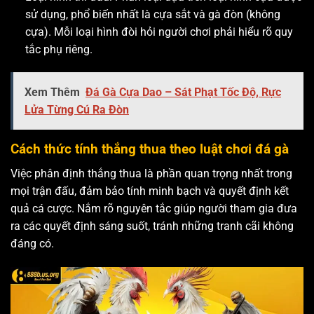
sử dụng, phổ biến nhất là cựa sắt và gà đòn (không
cựa). Mỗi loại hình đòi hỏi người chơi phải hiểu rõ quy
tắc phụ riêng.
Xem Thêm
Đá Gà Cựa Dao – Sát Phạt Tốc Độ, Rực
Lửa Từng Cú Ra Đòn
Cách thức tính thắng thua theo luật chơi đá gà
Việc phân định thắng thua là phần quan trọng nhất trong
mọi trận đấu, đảm bảo tính minh bạch và quyết định kết
quả cá cược. Nắm rõ nguyên tắc giúp người tham gia đưa
ra các quyết định sáng suốt, tránh những tranh cãi không
đáng có.