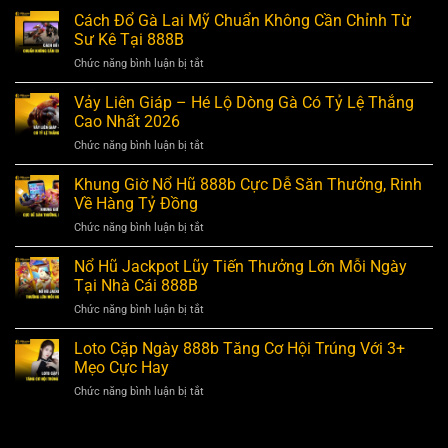
Cách Đổ Gà Lai Mỹ Chuẩn Không Cần Chỉnh Từ
Sư Kê Tại 888B
Chức năng bình luận bị tắt
ở
Cách
Đổ
Vảy Liên Giáp – Hé Lộ Dòng Gà Có Tỷ Lệ Thắng
Gà
Cao Nhất 2026
Lai
Chức năng bình luận bị tắt
ở
Mỹ
Vảy
Chuẩn
Liên
Khung Giờ Nổ Hũ 888b Cực Dễ Săn Thưởng, Rinh
Không
Giáp
Cần
Về Hàng Tỷ Đồng
–
Chỉnh
Chức năng bình luận bị tắt
ở
Hé
Từ
Khung
Lộ
Sư
Giờ
Nổ Hũ Jackpot Lũy Tiến Thưởng Lớn Mỗi Ngày
Dòng
Kê
Nổ
Gà
Tại Nhà Cái 888B
Tại
Hũ
Có
888B
Chức năng bình luận bị tắt
ở
888b
Tỷ
Nổ
Cực
Lệ
Hũ
Loto Cặp Ngày 888b Tăng Cơ Hội Trúng Với 3+
Dễ
Thắng
Jackpot
Săn
Mẹo Cực Hay
Cao
Lũy
Thưởng,
Nhất
Chức năng bình luận bị tắt
ở
Tiến
Rinh
2026
Loto
Thưởng
Về
Cặp
Lớn
Hàng
Ngày
Mỗi