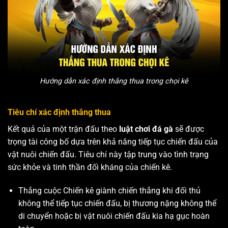
Hướng dẫn xác định thắng thua trong chọi kê
Tiêu chí xác định thắng thua
Kết quả của một trận đấu theo
luật chơi đá gà
sẽ được
trọng tài công bố dựa trên khả năng tiếp tục chiến đấu của
vật nuôi chiến đấu. Tiêu chí này tập trung vào tình trạng
sức khỏe và tinh thần đối kháng của chiến kê.
Thắng cuộc Chiến kê giành chiến thắng khi đối thủ
không thể tiếp tục chiến đấu, bị thương nặng không thể
di chuyển hoặc bị vật nuôi chiến đấu kia hạ gục hoàn